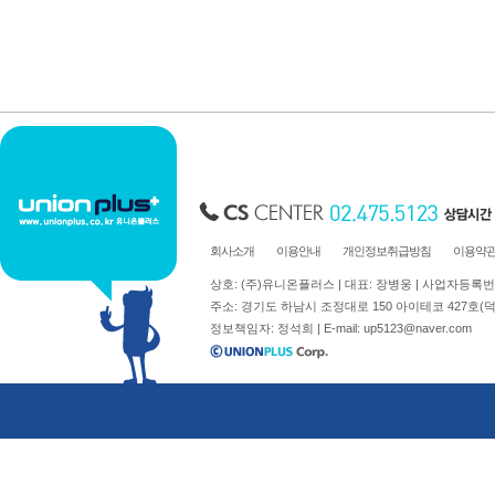
축광표지판
Y자꽂이_테이블꽂이
돌출표지판
L자꽂이
테이블표지판
안내보드/액자
걸이형표지판
파티션꽂이
차량용표지판
운전자연락처
호실판
문자판/숫자판
스티커표지판
걸이용줄
회사소개
이용안내
개인정보취급방침
이용약
상호: (주)유니온플러스 | 대표: 장병웅 | 사업자등록번호: 
주소: 경기도 하남시 조정대로 150 아이테코 427호(덕풍동 762)
정보책임자: 정석희 | E-mail:
up5123@naver.com
주문제작
신상품소개
표지판주문제작
생활안전용품
아크릴가공
디스플레이.POP꽂이