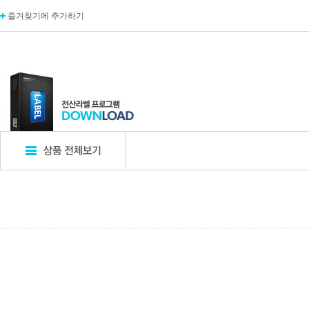
즐겨찾기에 추가하기
표지판
POP꽂이
디
엣지사인
POP꽂이_단면
카탈
아크릴표지판
POP꽂이_양면
카탈
알루미늄표지판
POP꽂이_부착형
A자
포멕스표지판
POP카드
명함
에폭시표지판
POP집게
아크
픽토사인
T자꽂이_테이블꽂이
모니