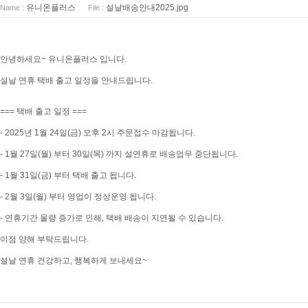
축광표지판
Y자꽂이_테이블꽂이
유니온플러스
설날배송안내2025.jpg
Name :
File :
돌출표지판
L자꽂이
테이블표지판
안내보드/액자
걸이형표지판
파티션꽂이
안녕하세요~ 유니온플러스 입니다.
차량용표지판
설날 연휴 택배 출고 일정을 안내드립니다.
운전자연락처
호실판
=== 택배 출고 일정 ===
문자판/숫자판
- 2025년 1월 24일(금) 오후 2시 주문접수 마감됩니다.
스티커표지판
- 1월 27일(월) 부터 30일(목) 까지 설연휴로 배송업무 중단됩니다.
걸이용줄
- 1월 31일(금) 부터 택배 출고 됩니다.
- 2월 3일(월) 부터 영업이 정상운영 됩니다.
- 연휴기간 물량 증가로 인해, 택배 배송이 지연될 수 있습니다.
이점 양해 부탁드립니다.
주문제작
신상품소개
설날 연휴 건강하고, 행복하게 보내세요~
표지판주문제작
생활안전용품
아크릴가공
디스플레이.POP꽂이