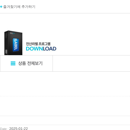
즐겨찾기에 추가하기
표지판
POP꽂이
디
엣지사인
POP꽂이_단면
카탈
아크릴표지판
POP꽂이_양면
카탈
알루미늄표지판
POP꽂이_부착형
A자
포멕스표지판
POP카드
명함
에폭시표지판
POP집게
아크
픽토사인
T자꽂이_테이블꽂이
모니
2025-01-22
Date :