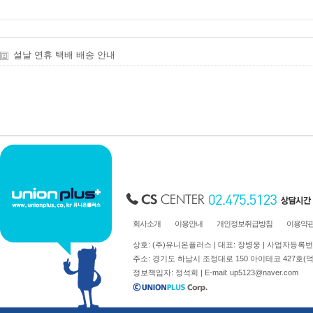
아크릴상자
시트지커팅
명찰주문제작
실사출력
설날 연휴 택배 배송 안내
표찰주문제작
부자재주문
진열대세트주문
회사소개
이용안내
개인정보취급방침
이용약
상호: (주)유니온플러스 | 대표: 장병웅 | 사업자등록번호: 
주소: 경기도 하남시 조정대로 150 아이테코 427호(덕풍동 762)
정보책임자: 정석희 | E-mail:
up5123@naver.com