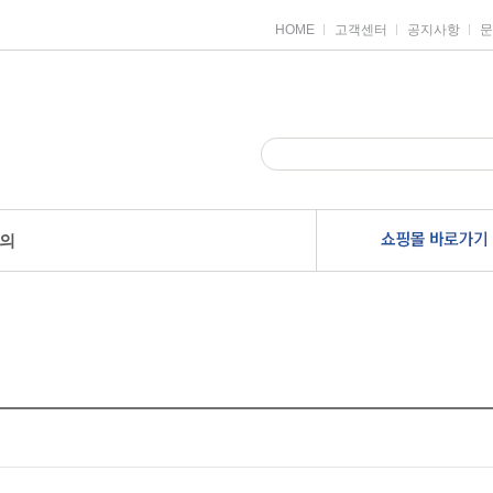
HOME
고객센터
공지사항
문
의
안전용품
견출지/스티커
전산라벨
별스티커
주소용라벨
품
일반견출지
물류관리용라벨
품
디자인스티커
분류표기용라벨
하트스티커
바코드라벨
로
장식스티커
파일인덱스라벨
칼라분류용스티커
미디어라벨