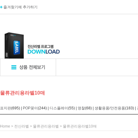
즐겨찾기에 추가하기
표지판
POP꽂이
디
물류관리용라벨10매
엣지사인
POP꽂이_단면
카탈
아크릴표지판
POP꽂이_양면
카탈
표지판
(695) |
POP꽂이
(244) |
디스플레이
(55) |
명찰
(68) |
생활용품/안전용품
(183) |
알루미늄표지판
POP꽂이_부착형
A자
포멕스표지판
POP카드
명함
에폭시표지판
POP집게
아크
Home
>
전산라벨
>
물류관리용라벨
>
물류관리용라벨10매
픽토사인
T자꽂이_테이블꽂이
모니