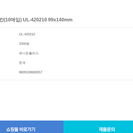
품
견출지2000(대용량)
투명라벨
막이
보호필름견출지2000(대용
크라프트라벨
량)
칼라/형광라벨
10매입) UL-420210 99x140mm
|
|
|
원형스티커
보호필름견출지
UL-420210
숫자/문자스티커
3300원
유니온플러스
한국
8809169606557