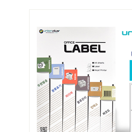
축광표지판
Y자꽂이_테이블꽂이
돌출표지판
L자꽂이
테이블표지판
안내보드/액자
걸이형표지판
파티션꽂이
차량용표지판
운전자연락처
호실판
문자판/숫자판
스티커표지판
걸이용줄
주문제작
신상품소개
표지판주문제작
생활안전용품
아크릴가공
디스플레이.POP꽂이