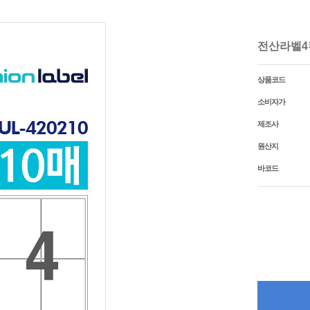
명찰집게
기타생활용
주문명찰
비말차단 칸
PVC목걸이명찰(중/행사용)
전산라벨4칸(
명찰목걸이줄
아크릴명찰_소형/이름표형
상품코드
소비자가
제조사
원산지
바코드