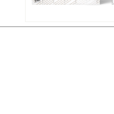
아크릴상자
시트지커팅
명찰주문제작
실사출력
표찰주문제작
부자재주문
진열대세트주문