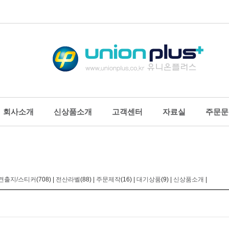
회사소개
신상품소개
고객센터
자료실
주문문
스플레이
명찰
생활용품/
로그꽂이_테이블형
아크릴명찰_집게옷핀형
행거/흡착판
로그꽂이_부착형
PVC집게명찰(중/행사용)
생활보호용
견출지/스티커
(708) |
전산라벨
(88) |
주문제작
(16) |
대기상품
(9) |
신상품소개
|
형 스탠드
PVC목걸이명찰(대/세미나
소음방지용
꽂이
용)
열쇠고리
릴상자
주차카드케이스
고무줄/벨크
터메모보드
사원증케이스
제본테이프