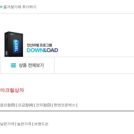
즐겨찾기에 추가하기
표지판
POP꽂이
디
아크릴상자
엣지사인
POP꽂이_단면
카탈
아크릴표지판
POP꽂이_양면
카탈
응모함
(5) |
모금함
(4) |
건의함
(2) |
한면오픈박스
|
알루미늄표지판
POP꽂이_부착형
A자
포멕스표지판
POP카드
명함
에폭시표지판
POP집게
아크
낮은가격
|
높은가격
|
브랜드순
픽토사인
T자꽂이_테이블꽂이
모니