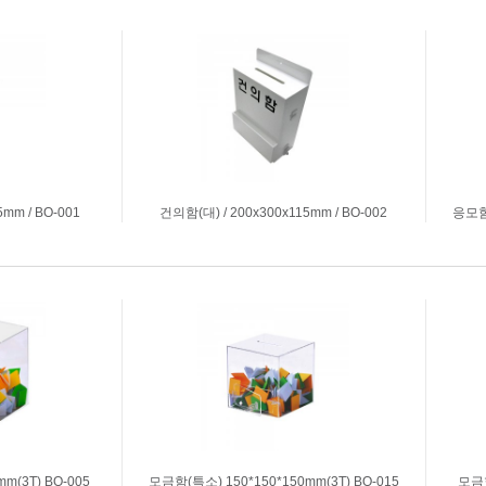
명찰집게
기타생활용
주문명찰
비말차단 칸
PVC목걸이명찰(중/행사용)
명찰목걸이줄
아크릴명찰_소형/이름표형
mm / BO-001
건의함(대) / 200x300x115mm / BO-002
응모함(
m(3T) BO-005
모금함(특소) 150*150*150mm(3T) BO-015
모금함