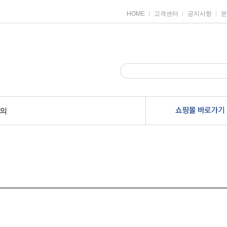
HOME
고객센터
공지사항
문
의
안전용품
견출지/스티커
전산라벨
별스티커
주소용라벨
품
일반견출지
물류관리용라벨
품
디자인스티커
분류표기용라벨
하트스티커
바코드라벨
로
장식스티커
파일인덱스라벨
칼라분류용스티커
미디어라벨