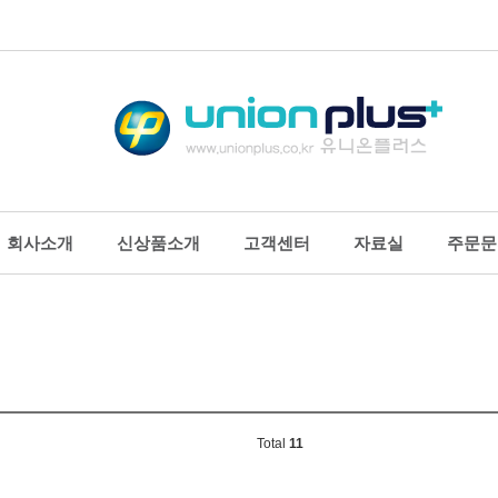
회사소개
신상품소개
고객센터
자료실
주문문
스플레이
명찰
생활용품/
로그꽂이_테이블형
아크릴명찰_집게옷핀형
행거/흡착판
로그꽂이_부착형
PVC집게명찰(중/행사용)
생활보호용
형 스탠드
PVC목걸이명찰(대/세미나
소음방지용
꽂이
용)
열쇠고리
Total
11
릴상자
주차카드케이스
고무줄/벨크
터메모보드
사원증케이스
제본테이프