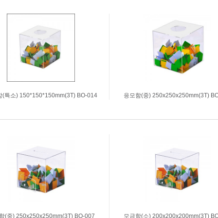
품
견출지2000(대용량)
투명라벨
막이
보호필름견출지2000(대용
크라프트라벨
량)
칼라/형광라벨
|
|
|
원형스티커
보호필름견출지
숫자/문자스티커
특소) 150*150*150mm(3T) BO-014
응모함(중) 250x250x250mm(3T) BO
(중) 250x250x250mm(3T) BO-007
모금함(소) 200x200x200mm(3T) BO