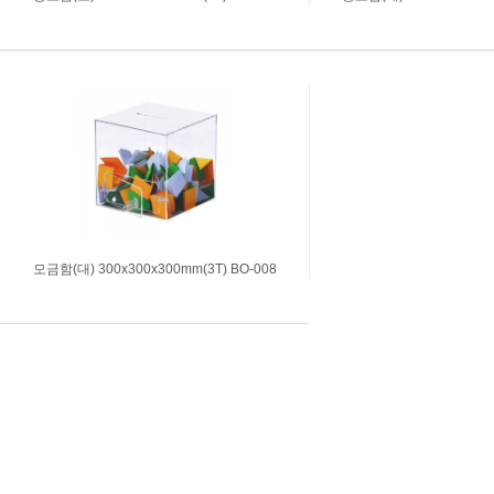
아크릴상자
시트지커팅
명찰주문제작
실사출력
표찰주문제작
부자재주문
진열대세트주문
모금함(대) 300x300x300mm(3T) BO-008