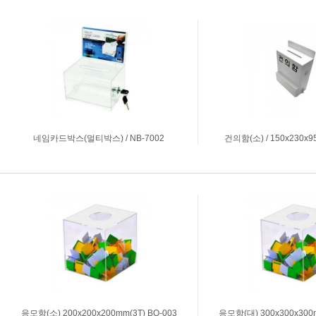
축광표지판
Y자꽂이_테이블꽂이
돌출표지판
L자꽂이
테이블표지판
안내보드/액자
걸이형표지판
파티션꽂이
차량용표지판
운전자연락처
호실판
문자판/숫자판
네임카드박스(멀티박스) / NB-7002
건의함(소) / 150x230x95
스티커표지판
걸이용줄
주문제작
신상품소개
표지판주문제작
생활안전용품
아크릴가공
디스플레이.POP꽂이
응모함(소) 200x200x200mm(3T) BO-003
응모함(대) 300x300x300m