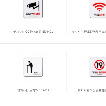
축광표지판
Y자꽂이_테이블꽂이
돌출표지판
L자꽂이
테이블표지판
안내보드/액자
걸이형표지판
파티션꽂이
차량용표지판
운전자연락처
엣지사인 CCTV녹화중 ED9401
엣지사인 FREE WIFI 무료
호실판
문자판/숫자판
스티커표지판
걸이용줄
주문제작
신상품소개
엣지사인 노약자 ED9419
엣지사인 미성년출입금지
표지판주문제작
생활안전용품
아크릴가공
디스플레이.POP꽂이