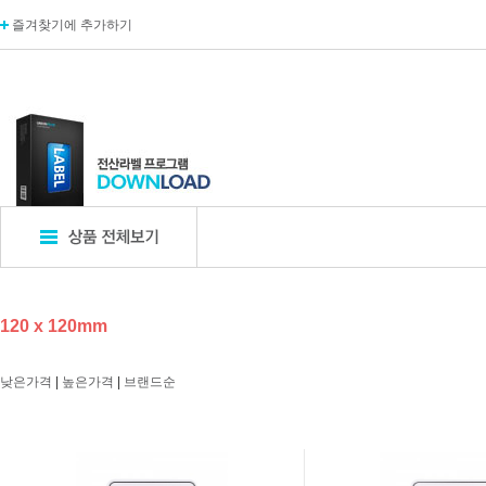
즐겨찾기에 추가하기
표지판
POP꽂이
디
120 x 120mm
엣지사인
POP꽂이_단면
카탈
아크릴표지판
POP꽂이_양면
카탈
낮은가격
|
높은가격
|
브랜드순
알루미늄표지판
POP꽂이_부착형
A자
포멕스표지판
POP카드
명함
에폭시표지판
POP집게
아크
픽토사인
T자꽂이_테이블꽂이
모니