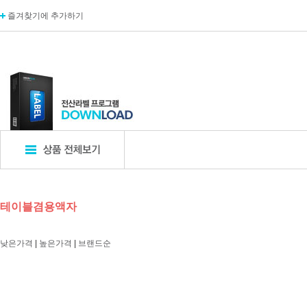
즐겨찾기에 추가하기
표지판
POP꽂이
디
테이블겸용액자
엣지사인
POP꽂이_단면
카탈
아크릴표지판
POP꽂이_양면
카탈
낮은가격
|
높은가격
|
브랜드순
알루미늄표지판
POP꽂이_부착형
A자
포멕스표지판
POP카드
명함
에폭시표지판
POP집게
아크
픽토사인
T자꽂이_테이블꽂이
모니