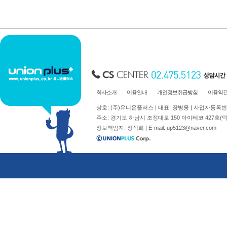
축광표지판
Y자꽂이_테이블꽂이
돌출표지판
L자꽂이
테이블표지판
안내보드/액자
걸이형표지판
파티션꽂이
차량용표지판
운전자연락처
호실판
문자판/숫자판
회사소개
이용안내
개인정보취급방침
이용약
스티커표지판
상호: (주)유니온플러스 | 대표: 장병웅 | 사업자등록번호: 
걸이용줄
주소: 경기도 하남시 조정대로 150 아이테코 427호(덕풍동 762)
정보책임자: 정석희 | E-mail:
up5123@naver.com
주문제작
신상품소개
표지판주문제작
생활안전용품
아크릴가공
디스플레이.POP꽂이